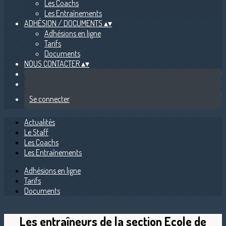
Les Coachs
Les Entraînements
ADHÉSION / DOCUMENTS
▴
▾
Adhésions en ligne
Tarifs
Documents
NOUS CONTACTER
▴
▾
Se connecter
Actualités
Le Staff
Les Coachs
Les Entraînements
Adhésions en ligne
Tarifs
Documents
Actualités
Le Staff
Les Coachs
Les Entraînements
Les entraîneurs de la section Ecole de