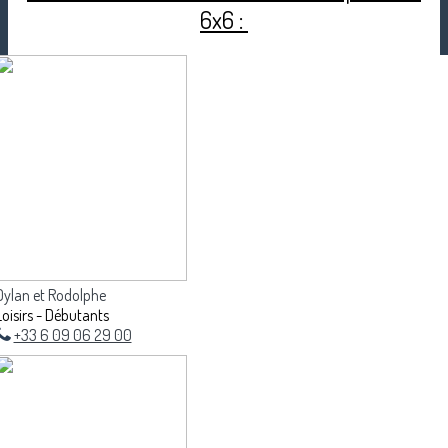
6x6 :
Dylan et Rodolphe
Loisirs - Débutants
+33 6 09 06 29 00