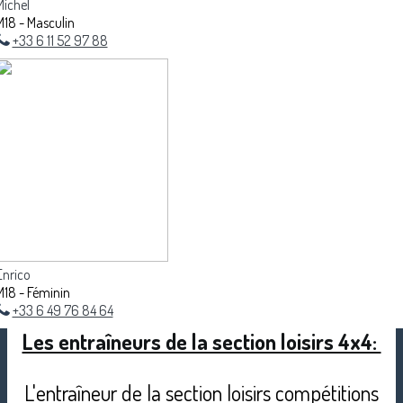
Michel
M18 - Masculin
+33 6 11 52 97 88
Enrico
M18 - Féminin
+33 6 49 76 84 64
Les entraîneurs de la section loisirs 4x4:
L'entraîneur de la section loisirs compétitions