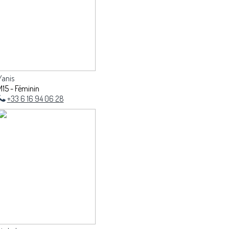
Yanis
M15 - Féminin
+33 6 16 94 06 28