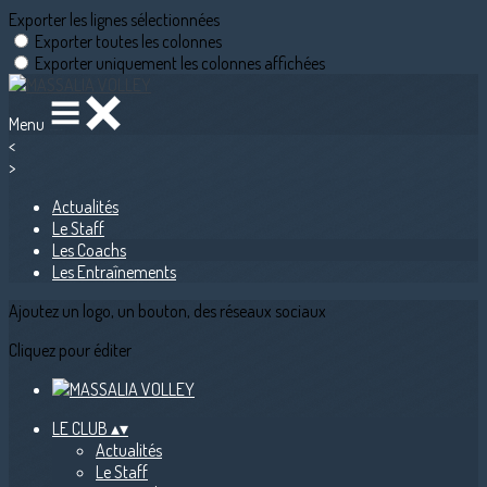
Exporter les lignes sélectionnées
Exporter toutes les colonnes
Exporter uniquement les colonnes affichées
Menu
<
>
Actualités
Le Staff
Les Coachs
Les Entraînements
Ajoutez un logo, un bouton, des réseaux sociaux
Cliquez pour éditer
LE CLUB
▴
▾
Actualités
Le Staff