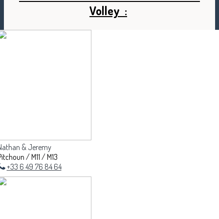
Volley :
Nathan & Jeremy
Pitchoun / M11 / M13
+33 6 49 76 84 64