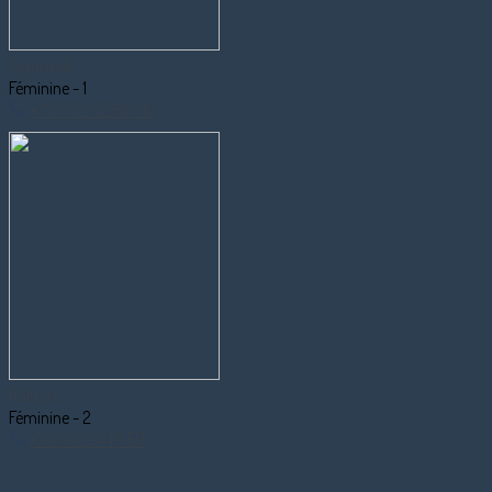
Djouneidi
Féminine - 1
+33 6 52 52 86 06
Raihau
Féminine - 2
+33 6 12 94 19 59